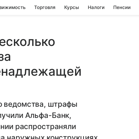
вижимость
Торговля
Курсы
Налоги
Пенсии
есколько
за
енадлежащей
о ведомства, штрафы
лучили Альфа-Банк,
ании распространяли
на наружных конструкциях,