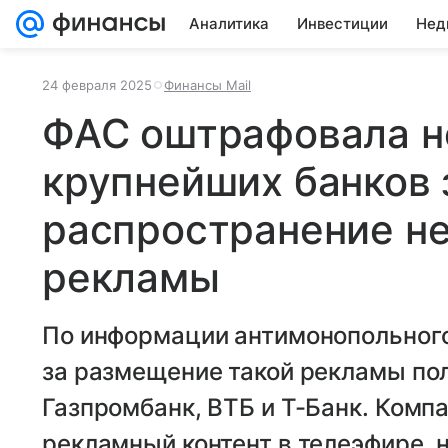
Аналитика
Инвестиции
Нед
24 февраля 2025
Финансы Mail
ФАС оштрафовала н
крупнейших банков 
распространение н
рекламы
По информации антимонопольног
за размещение такой рекламы по
Газпромбанк, ВТБ и Т-Банк. Комп
рекламный контент в телеэфире, 