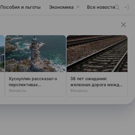
Пособия и льготы
Экономика
Все новости
Хуснуллин рассказал о
38 лет ожидания:
перспективах
железная дорога между
строительства моста на
Финансы
Финляндией и Швецией
Финансы
Сахалин
оживает