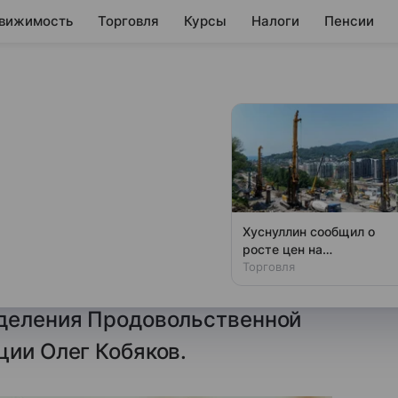
вижимость
Торговля
Курсы
Налоги
Пенсии
а из РФ покрыли
ребности стран
Хуснуллин сообщил о
росте цен на
ятельность Всемирной
стройматериалы в
Торговля
ОН на сумму порядка
России
тделения Продовольственной
ции Олег Кобяков.