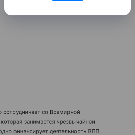
о сотрудничает со Всемирной
 которая занимается чрезвычайной
одно финансирует деятельность ВПП