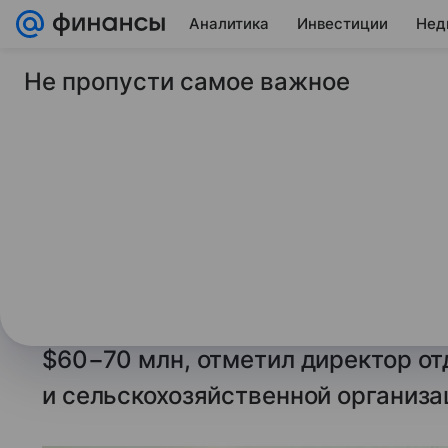
Аналитика
Инвестиции
Нед
Не пропусти самое важное
17 октября 2024
ТАСС
ФАО: поставки зерн
до 20% годовой пот
Африки
Россия ежегодно финансирует де
продовольственной программы О
$60−70 млн, отметил директор о
и сельскохозяйственной организа