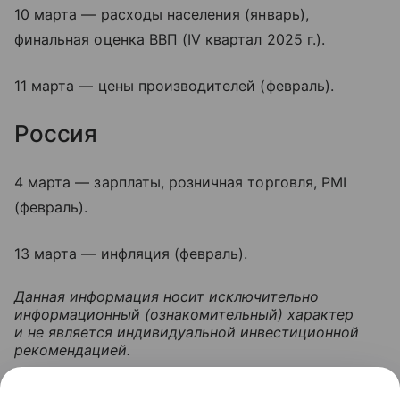
10 марта — расходы населения (январь),
финальная оценка ВВП (IV квартал 2025 г.).
11 марта — цены производителей (февраль).
Россия
4 марта — зарплаты, розничная торговля, PMI
(февраль).
13 марта — инфляция (февраль).
Данная информация носит исключительно
информационный (ознакомительный) характер
и не является индивидуальной инвестиционной
рекомендацией.