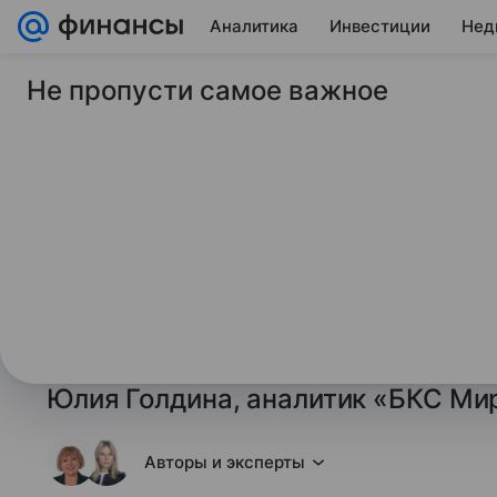
Аналитика
Инвестиции
Нед
Не пропусти самое важное
5 февраля 2026
Финансы Mail
Ежедневный обзор р
Неопределенность 
действиям
Ежедневный обзор рынка акций. В
Неопределенность мешает актив
Юлия Голдина, аналитик «БКС Ми
Авторы и эксперты