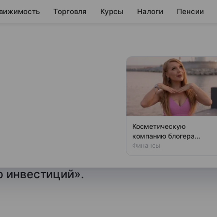
вижимость
Торговля
Курсы
Налоги
Пенсии
ынка акций.
мешает активным
Косметическую
компанию блогера
згляд на рынок.
Карины Кросс
Финансы
ным действиям Рассказывает
ликвидируют в России
р инвестиций».