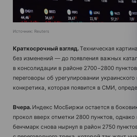
Источник:
Reuters
Краткосрочный взгляд.
Техническая картин
без изменений — до появления важных ката
в консолидации в районе 2700−2800 пунктов
переговоры об урегулировании украинского
конкретика, которая появится в СМИ, опред
Вчера.
Индекс МосБиржи остается в бокови
прокол вверх отметки 2800 пунктов, однако
бенчмарк снова нырнул в район 2750 пунктов
с переговорного трека, которой так ждут у