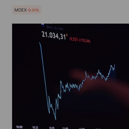
MOEX
-0.01%