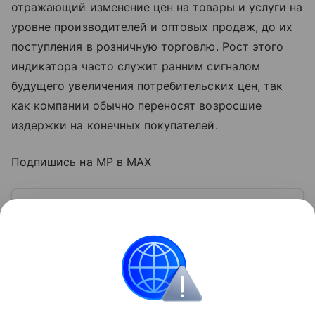
отражающий изменение цен на товары и услуги на
уровне производителей и оптовых продаж, до их
поступления в розничную торговлю. Рост этого
индикатора часто служит ранним сигналом
будущего увеличения потребительских цен, так
как компании обычно переносят возросшие
издержки на конечных покупателей.
Подпишись на MP в MAX
Узнать больше по теме
Акции: их виды и способы
инвестирования
В статье подробно расскажем о том, что такое
акции и как на них можно заработать.
Читать дальше