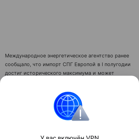
Международное энергетическое агентство ранее
сообщало, что импорт СПГ Европой в I полугодии
достиг исторического максимума и может
сохранить рекордные темпы по итогам всего года.
«Данная информация носит исключительно
информационный (ознакомительный) характер
и не является индивидуальной инвестиционной
рекомендацией».
У вас включ
ён
V
P
N