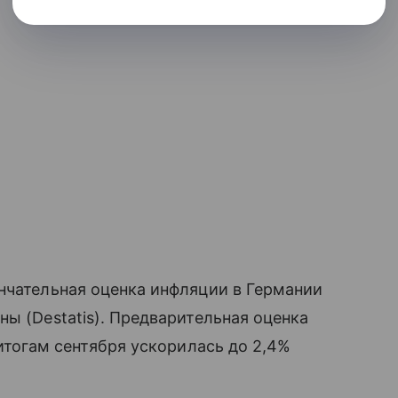
нчательная оценка инфляции в Германии
ы (Destatis). Предварительная оценка
 итогам сентября ускорилась до 2,4%