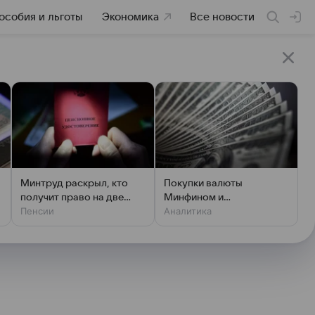
особия и льготы
Экономика
Все новости
Минтруд раскрыл, кто
Покупки валюты
получит право на две
Минфином и
Пенсии
Аналитика
пенсии
спекулянтами разогнали
курс до 83 руб./$