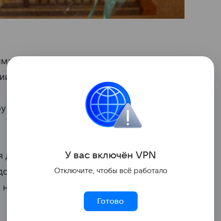
имается перед публикацией
ии, свидетельствуют данные торгов.
у рос до 1,1586 доллара с 1,1571 доллара
У вас включ
ён
V
P
N
я до 151,91 иены с уровня прошлого
 доллара (курс к корзине
валют
шести
Отключите, чтобы всё работало
а 0,13%, до 99,14 пункта.
Готово