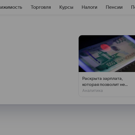
вижимость
Торговля
Курсы
Налоги
Пенсии
П
ру перед
 по инфляции в
Раскрыта зарплата,
которая позволит не
ов на утро 14 октября
Аналитика
чувствовать зависти
ютном рынке в этот день.