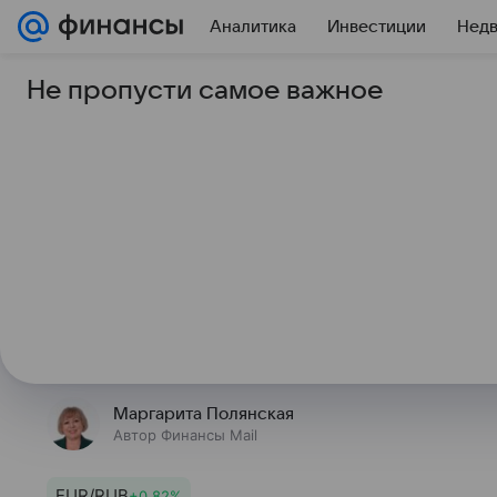
Аналитика
Инвестиции
Нед
Не пропусти самое важное
14 октября 2025
Финансы Mail
Евро растет к долла
публикацией данных
Германии
Финансы Mail изучили данные торг
и выяснили, что происходит на вал
Маргарита Полянская
Автор Финансы Mail
EUR/RUB
+0.82%