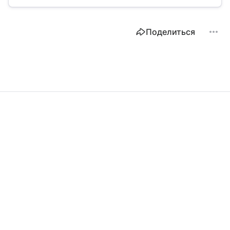
кому полагаются субсидии и куда обращаться
для их получения.
Поделиться