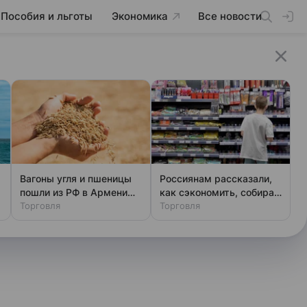
Пособия и льготы
Экономика
Все новости
Вагоны угля и пшеницы
Россиянам рассказали,
пошли из РФ в Армению
как сэкономить, собирая
через Азербайджан
Торговля
ребенка в школу
Торговля