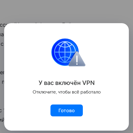
ссии (Урсулой фон дер Ляйен — прим.
асие в связи с объявлением о введении
с 1 августа», — написал он на своей
переговоры между Брюсселем
 предложении, выдвинутом ЕС, диалог
У вас включ
ён
V
P
N
Отключите, чтобы всё работало
с 1 августа США введут пошлины
Готово
кий лидер продемонстрировал письмо,