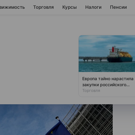
вижимость
Торговля
Курсы
Налоги
Пенсии
вку ответных мер
ражает несогласие из-
Европа тайно нарастила
шлин против ЕС.
закупки российского
газа
Торговля