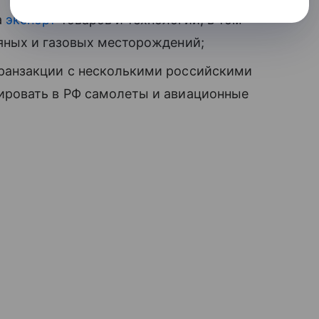
а
экспорт
товаров и технологий, в том
тяных и газовых месторождений;
транзакции с несколькими российскими
тировать в РФ самолеты и авиационные