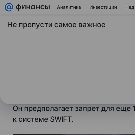
Аналитика
Инвестиции
Нед
Не пропусти самое важное
24 февраля 2025
Финансы Mail
ЕС отключил 13 рос
SWIFT и запретил и
России
ЕС ввел в 16-й пакет санкций пр
к третьей годовщине боевых дейс
Он предполагает запрет для еще 
к системе SWIFT.