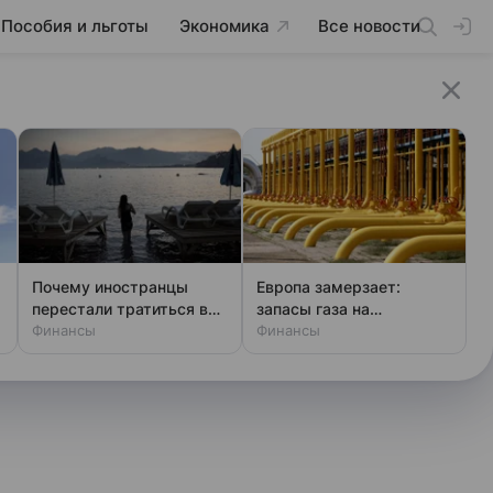
Пособия и льготы
Экономика
Все новости
Почему иностранцы
Европа замерзает:
перестали тратиться в
запасы газа на
и
Турции
Финансы
рекордном минимуме за
Финансы
15 лет