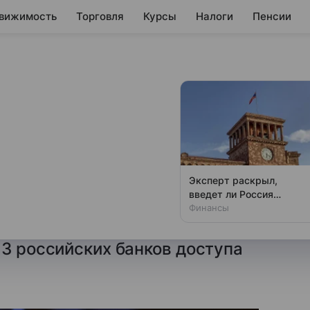
вижимость
Торговля
Курсы
Налоги
Пенсии
сийских банков от
мпорт алюминия из
Эксперт раскрыл,
введет ли Россия
отив РФ, приуроченный
санкции против Армени
Финансы
твий на Украине.
13 российских банков доступа