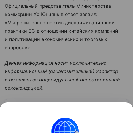
Официальный представитель Министерства
коммерции Хэ Юнцянь в ответ заявил:
«Мы решительно против дискриминационной
практики ЕС в отношении китайских компаний
и политизации экономических и торговых
вопросов».
Данная информация носит исключительно
информационный (ознакомительный) характер
и не является индивидуальной инвестиционной
рекомендацией.
Узнать больше по теме
Субсидия: кому положена, как
получить, на что можно потратить
Государство материально помогает гражданам
и предприятиям, которые попали в трудную