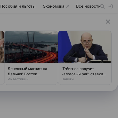
Пособия и льготы
Экономика
Все новости
Денежный магнит: на
IT-бизнес получит
Дальний Восток
налоговый рай: ставки
привлекут новые
Инвестиции
снижают до 3%
Налоги
инвестиции