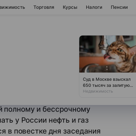
вижимость
Торговля
Курсы
Налоги
Пенсии
ября голосование
 ЕС закупать нефть
Суд в Москве взыскал
650 тысяч за залитую
Европарламент (ЕП) 16 октября
кошкой квартиру
Недвижимость
профильном комитете
й полному и бессрочному
ть у России нефть и газ
ся в повестке дня заседания