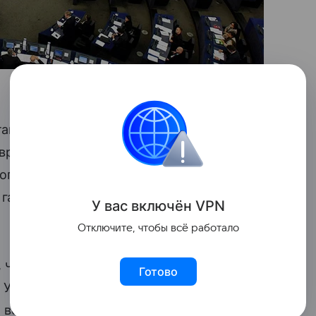
становление Еврокомиссии о поправках
вросоюза, которая носит название
оправкой является полный запрет
газ и нефтепродукты у России с 2028
У вас включ
ён
V
P
N
Отключите, чтобы всё работало
 что это постановление не ограничено
Готово
 Украине, оно будет носить
 всех государств ЕС.