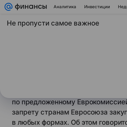
Аналитика
Инвестиции
Нед
Не пропусти самое важное
11 октября 2025
ТАСС
ЕП проведет 16 окт
по запрету странам
и газ РФ
БРЮССЕЛЬ, 11 октября. /
ТАСС
/. 
проведет первое голосование в 
по предложенному Еврокомиссие
запрету странам Евросоюза закупа
в любых формах. Об этом говорит