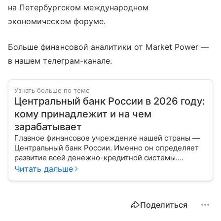
на Петербургском международном
экономическом форуме.
Больше финансовой аналитики от Market Power —
в нашем телеграм-канале.
Узнать больше по теме
Центральный банк России в 2026 году:
кому принадлежит и на чем
зарабатывает
Главное финансовое учреждение нашей страны —
Центральный банк России. Именно он определяет
развитие всей денежно-кредитной системы.
Расскажем о его структуре, задачах и дадим
Читать дальше
прогноз эксперта по размеру ключевой ставки в РФ.
Поделиться