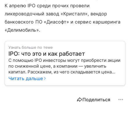
К апрелю IPO среди прочих провели
ликероводочный завод «Кристалл», вендор
банковского ПО «Диасофт» и сервис каршеринга
«Делимобиль».
Узнать больше по теме
IPO: что это и как работает
С помощью IPO инвесторы могут приобрести акции
по сниженной цене, а компании — увеличить
капитал. Расскажем, из чего складывается цена
размещения ценных бумаг, какие есть плюсы
Читать дальше
и минусы такого входа на биржу.
Поделиться