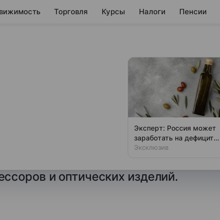
вижимость
Торговля
Курсы
Налоги
Пенсии
ения в Китае
мировой рынок
Эксперт: Россия может
заработать на дефиците
 что введенные ограничения
оливкового масла
Эксклюзив
овлиять на производство
ссоров и оптических изделий.