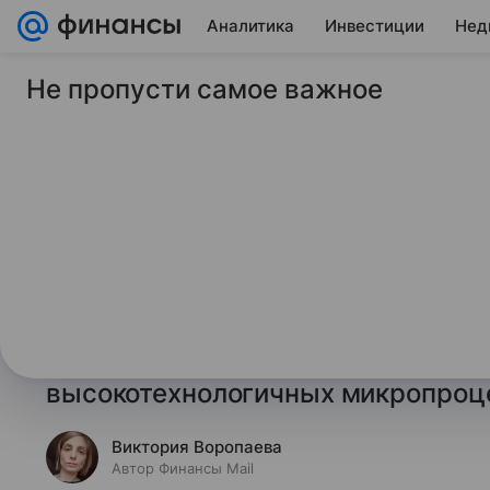
Аналитика
Инвестиции
Нед
Не пропусти самое важное
27 августа 2024
Финансы Mail
Экспортные огранич
могут повлиять на 
микросхем
Западные заказчики утверждают,
на поставки могут существенно п
высокотехнологичных микропроце
Виктория Воропаева
Автор Финансы Mail