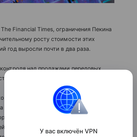
he Financial Times, ограничения Пекина
начительному росту стоимости этих
ий год выросли почти в два раза.
ы контроля над продажами передовых
ства, принятые США.
кой службы, КНР производит 98%
ба материала необходимы
ров, волоконно-оптических изделий
нейшее ограничение
экспорта
со стороны
У вас включ
ён
V
P
N
товаров.