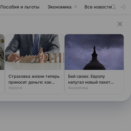
Пособия и льготы
Экономика
Все новости
Страховка жизни теперь
Бей своих: Европу
приносит деньги: как
напугал новый пакет
получить вычет
Налоги
«адских санкций» США
Аналитика