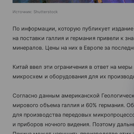
Источник:
Shutterstock
По информации, которую публикует издание T
на поставки галлия и германия привели к з
минералов. Цены на них в Европе за последн
Китай ввел эти ограничения в ответ на мер
микросхем и оборудования для их производ
Согласно данным американской Геологичес
мирового объема галлия и 60% германия. О
для производства передовых микропроцессо
и приборов ночного видения. Поэтому даль
Пекина может нарушить производство этих 