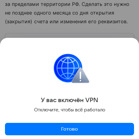
за пределами территории РФ. Сделать это нужно
не позднее одного месяца со дня открытия
(закрытия) счета или изменения его реквизитов.
Узнать больше по теме
Выручка: что нужно знать
предпринимателю
В статье разбираемся, что представляет собой
выручка и как ее рассчитать.
Читать дальше
Поделиться
У вас включ
ён
V
P
N
Отключите, чтобы всё работало
Готово