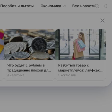
Пособия и льготы
Экономика
Все новости
Что будет с рублем в
Разбитый товар с
традиционно плохой для
маркетплейса: лайфхак,
него период
Аналитика
как вернуть деньги
Эксклюзив