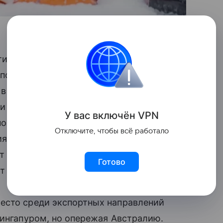
тим позициям в Россию вышел
 по текущему курсу). Экспорт
 в РФ в 2025 году продемонстрировал
и странами — главным образом из-
У вас включ
ён
V
P
N
Японии в Россию изначально всегда были
Отключите, чтобы всё работало
ия, включая сельхозпродукцию,
от общего экспорта из Японии в РФ —
Готово
т поставки автомобилей (62,8%).
есто среди экспортных направлений
Сингапуром, но опережая Австралию.