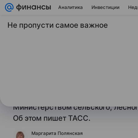
Аналитика
Инвестиции
Нед
Не пропусти самое важное
3 февраля 2026
Финансы Mail
Экспорт сельхозпро
в Россию в 2025 го
Экспорт сельскохозяйственной и 
другого продовольствия из Япони
на 439%, свидетельствуют данны
Министерством сельского, лесног
Об этом пишет ТАСС.
Маргарита Полянская