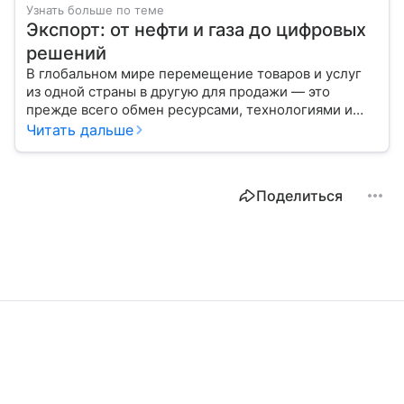
Узнать больше по теме
Экспорт: от нефти и газа до цифровых
решений
В глобальном мире перемещение товаров и услуг
из одной страны в другую для продажи — это
прежде всего обмен ресурсами, технологиями и
культурой. В статье разберем, как работает экспорт
Читать дальше
и чем он отличается от импорта.
Поделиться