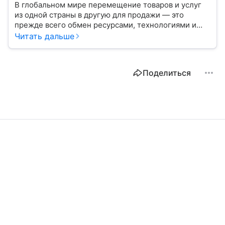
В глобальном мире перемещение товаров и услуг
из одной страны в другую для продажи — это
прежде всего обмен ресурсами, технологиями и
культурой. В статье разберем, как работает экспорт
Читать дальше
и чем он отличается от импорта.
Поделиться