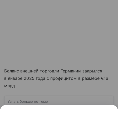
Баланс внешней торговли Германии закрылся
в январе 2025 года с профицитом в размере €16
млрд.
Узнать больше по теме
Экспорт: от нефти и газа до цифровых
решений