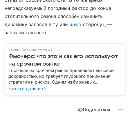
отказ от российского СПГ. В то же время
непредсказуемый погодный фактор до конца
отопительного сезона способен изменить
динамику запасов в ту или
иную
сторону», —
заключил эксперт.
Узнать больше по теме
Фьючерс: что это и как его используют
на срочном рынке
Торговля на срочном рынке привлекает высокой
доходностью, но требует глубокого понимания
стратегий и рисков. Одним из биржевых
инструментов для краткосрочных инвестиций
Читать дальше
выступает фьючерс. Расскажем, в чем его
особенности.
Поделиться