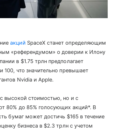
ение
акций
SpaceX станет определяющим
ным «референдумом» о доверии к Илону
ании в $1.75 трлн предполагает
и 100, что значительно превышает
нтов Nvidia и Apple.
с высокой стоимостью, но и с
от 80% до 85% голосующих акций*. В
сть бумаг может достичь $165 в течение
ценку бизнеса в $2.3 трлн с учетом