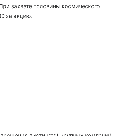
 При захвате половины космического
0 за акцию.
упрощения листинга** крупных компаний