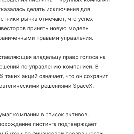
отказалась делать исключения для
астники рынка отмечают, что успех
нвесторов принять новую модель
граниченными правами управления.
ставляющая владельцу право голоса на
ешений по управлению компанией. В
 таких акций означает, что он сохранит
ратегическими решениями SpaceX,
маг компании в список активов,
Прохождение листинга подтверждает
м биржи по финансовой прозрачности,