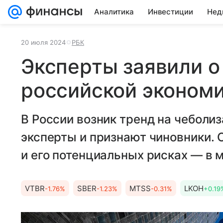
Аналитика
Инвестиции
Нед
20 июля 2024
РБК
Эксперты заявили о
российской эконом
В России возник тренд на чеболи
эксперты и признают чиновники. 
и его потенциальных рисках — в 
VTBR
SBER
MTSS
LKOH
-1.76%
-1.23%
-0.31%
+0.19