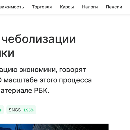
вижимость
Торговля
Курсы
Налоги
Пенсии
 чеболизации
ики
зацию экономики, говорят
О масштабе этого процесса
материале РБК.
SNGS
%
+1.95%