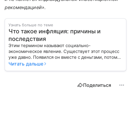
рекомендацией».
Узнать больше по теме
Что такое инфляция: причины и
последствия
Этим термином называют социально-
экономическое явление. Существует этот процесс
уже давно. Появился он вместе с деньгами, потому
что эти составляющие неразрывно связаны друг с
Читать дальше
другом.
Поделиться