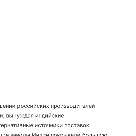
шении российских производителей
ти, вынуждая индийские
ернативные источники поставок.
ющие заводы Индии покрывали большую