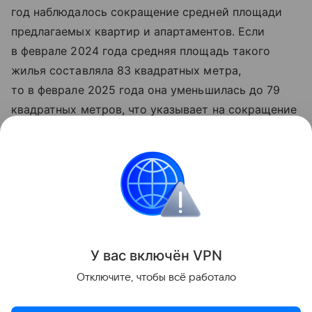
год наблюдалось сокращение средней площади
предлагаемых квартир и апартаментов. Если
в феврале 2024 года средняя площадь такого
жилья составляла 83 квадратных метра,
то в феврале 2025 года она уменьшилась до 79
квадратных метров, что указывает на сокращение
данного показателя почти на 5% за год.
«Данная информация носит исключительно
информационный (ознакомительный) характер
и не является индивидуальной инвестиционной
рекомендацией».
У вас включ
ён
V
P
N
Поделиться
Отключите, чтобы всё работало