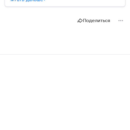
контролировать свои доходы и приумножать их.
Поделиться