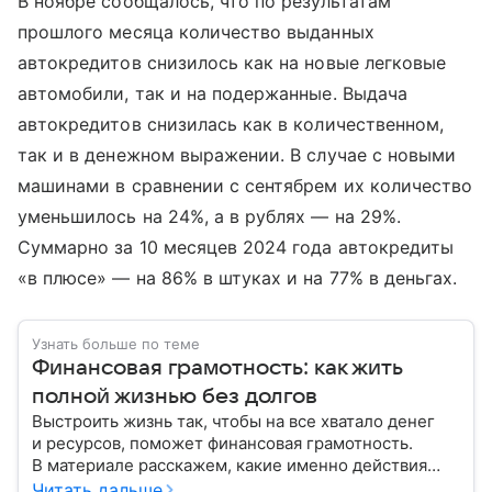
В ноябре сообщалось, что по результатам
прошлого месяца количество выданных
автокредитов снизилось как на новые легковые
автомобили, так и на подержанные. Выдача
автокредитов снизилась как в количественном,
так и в денежном выражении. В случае с новыми
машинами в сравнении с сентябрем их количество
уменьшилось на 24%, а в рублях — на 29%.
Суммарно за 10 месяцев 2024 года автокредиты
«в плюсе» — на 86% в штуках и на 77% в деньгах.
Узнать больше по теме
Финансовая грамотность: как жить
полной жизнью без долгов
Выстроить жизнь так, чтобы на все хватало денег
и ресурсов, поможет финансовая грамотность.
В материале расскажем, какие именно действия
приведут вас к материальному благополучию, как
Читать дальше