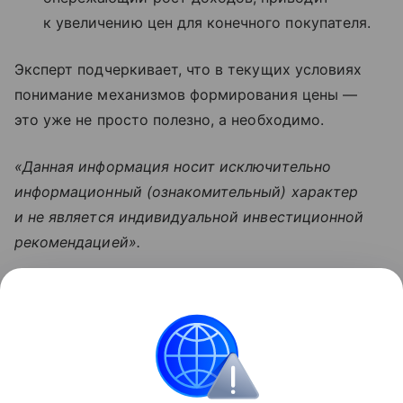
к увеличению цен для конечного покупателя.
Эксперт подчеркивает, что в текущих условиях
понимание механизмов формирования цены —
это уже не просто полезно, а необходимо.
«Данная информация носит исключительно
информационный (ознакомительный) характер
и не является индивидуальной инвестиционной
рекомендацией».
Узнать больше по теме
Акции: их виды и способы
инвестирования
В статье подробно расскажем о том, что такое
акции и как на них можно заработать.
Читать дальше