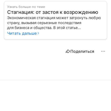
Узнать больше по теме
Стагнация: от застоя к возрождению
Экономическая стагнация может затронуть любую
страну, вызывая серьезные последствия
для бизнеса и общества. В этой статье
мы рассмотрим причины ее возникновения,
Читать дальше
признаки и возможные пути выхода из этого
сложного состояния.
Поделиться