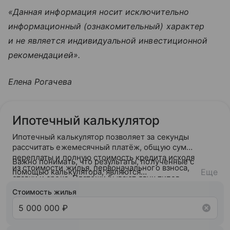
«Данная информация носит исключительно
информационный (ознакомительный) характер
и не является индивидуальной инвестиционной
рекомендацией».
Елена Рогачева
Ипотечный калькулятор
Ипотечный калькулятор позволяет за секунды
рассчитать ежемесячный платёж, общую сумму
переплаты и полную стоимость кредита исходя
Важно понимать, что результаты, полученные с
из стоимости жилья, первоначального взноса,
помощью калькулятора, являются
Еще
ставки и срока. Платежи бывают двух типов —
ориентировочными. После подачи заявки банк
аннуитетный (фиксированный на весь срок) или
ознакомится с вашей кредитной историей и
Стоимость жилья
дифференцированный (убывающий).
кредитным рейтингом и на основании вашего
кредитного потенциала предложит точные
условия сотрудничества.