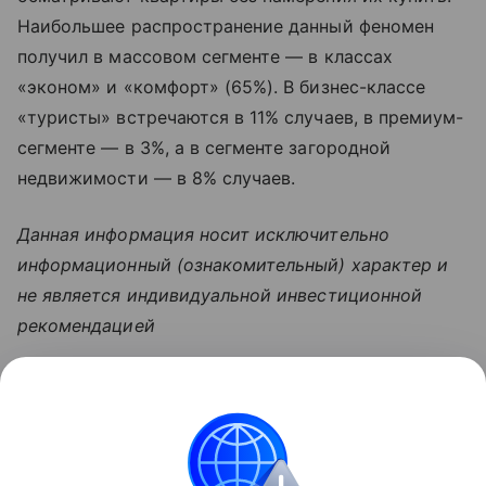
Наибольшее распространение данный феномен
получил в массовом сегменте — в классах
«эконом» и «комфорт» (65%). В бизнес-классе
«туристы» встречаются в 11% случаев, в премиум-
сегменте — в 3%, а в сегменте загородной
недвижимости — в 8% случаев.
Данная информация носит исключительно
информационный (ознакомительный) характер и
не является индивидуальной инвестиционной
рекомендацией
Узнать больше по теме
ИНН: 5 способов получить номер
налогоплательщика
Мы расскажем, как быстро узнать свой ИНН, а также