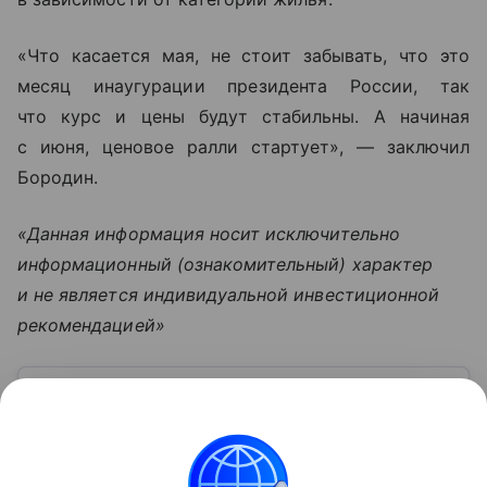
«Что касается мая, не стоит забывать, что это
месяц инаугурации президента России, так
что курс и цены будут стабильны. А начиная
с июня
,
ценовое ралли стартует
», —
заключил
Бородин
.
«Данная информация носит исключительно
информационный (ознакомительный) характер
и не является индивидуальной инвестиционной
рекомендацией»
Узнать больше по теме
Акциз: как рассчитать и уплатить
косвенный налог
Покупая товары, каждый из нас платит не только