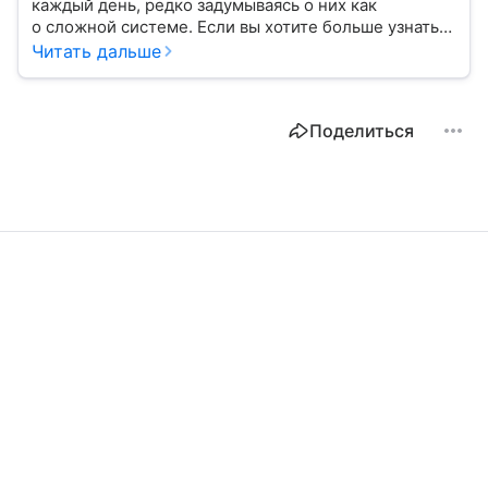
каждый день, редко задумываясь о них как
о сложной системе. Если вы хотите больше узнать
об этом финансовом инструменте и его функциях,
Читать дальше
читайте наш материал.
Поделиться