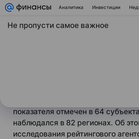
Аналитика
Инвестиции
Нед
Не пропусти самое важное
26 мая 2026
Финансы Mail
«Эксперт РА»: в РФ
позитивная динамик
здоровья
В 2025 году в России зафиксиро
динамики экономического здоровь
показателя отмечен в 64 субъекта
наблюдался в 82 регионах. Об эт
исследования рейтингового агент