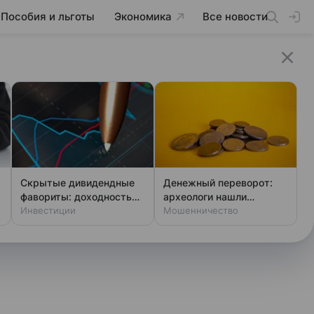
Пособия и льготы
Экономика
Все новости
Скрытые дивидендные
Денежный переворот:
фавориты: доходность
археологи нашли
выше ключевой ставки
Инвестиции
фальшивки XIV века
Мошенничество