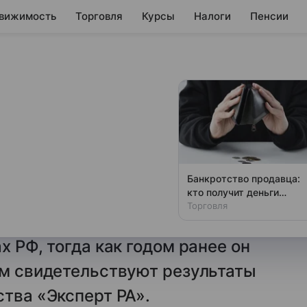
вижимость
Торговля
Курсы
Налоги
Пенсии
 замедлилась
а экономического
Банкротство продавца:
кто получит деньги
вано замедление положительной
первым
Торговля
я регионов. Рост данного
х РФ, тогда как годом ранее он
ом свидетельствуют результаты
ства «Эксперт РА».