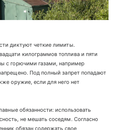
ости диктуют четкие лимиты.
вадцати килограммов топлива и пяти
ны с горючими газами, например
запрещено. Под полный запрет попадают
кже оружие, если для него нет
главные обязанности: использовать
сность, не мешать соседям. Согласно
венник обязан содержать свое