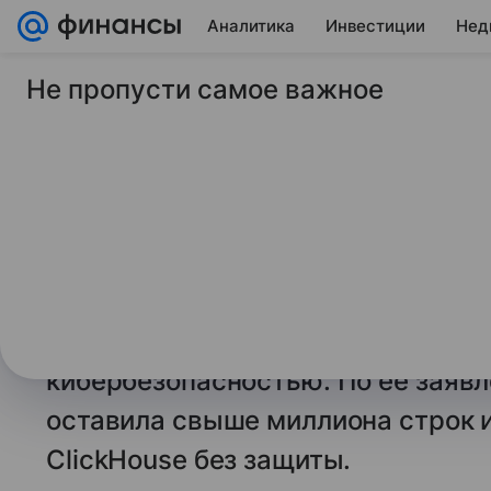
Аналитика
Инвестиции
Нед
Не пропусти самое важное
30 января 2025
Финансы Mail
Эксперт оценил уте
пользователей Dee
Открытые данные DeepSeek, в ко
«практически вся информация» 
американской компании Wiz Rese
кибербезопасностью. По ее заявл
оставила свыше миллиона строк 
ClickHouse без защиты.