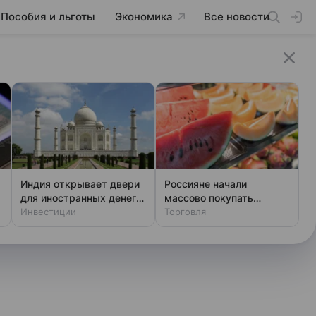
Пособия и льготы
Экономика
Все новости
Индия открывает двери
Россияне начали
для иностранных денег:
массово покупать
новые правила игры
Инвестиции
арбузы и дыни до пика
Торговля
сезона