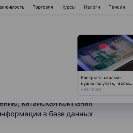
вижимость
Торговля
Курсы
Налоги
Пенсии
чку данных
pSeek
торых содержалась
Раскрыто, сколько
нашли специалисты
нужно получать, чтобы
не чувствовать зависти
Аналитика
arch, занимающейся
ению, китайская компания
информации в базе данных