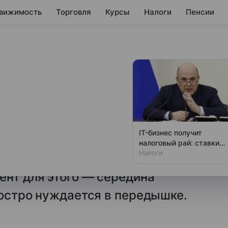
вижимость
Торговля
Курсы
Налоги
Пенсии
 как избежать
недели
 выгоранию и падению
IT-бизнес получит
ьтант и HR-эксперт Зулия
налоговый рай: ставки
снижают до 3%
Налоги
елывать брак, лучше вовремя
ент для этого — середина
 остро нуждается в передышке.