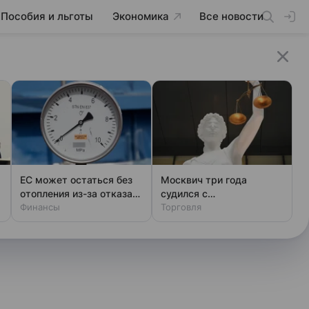
Пособия и льготы
Экономика
Все новости
ЕС может остаться без
Москвич три года
отопления из-за отказа
судился с
ФРГ закупать газ
Финансы
маркетплейсом из-за
Торговля
телевизора