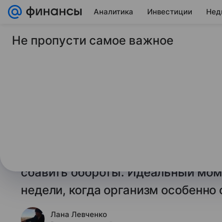
Аналитика
Инвестиции
Нед
Не пропусти самое важное
9 мая 2026
Финансы Mail
Эксперт объяснила,
выгорания к концу 
Работа на износ — прямой путь к
эффективности. Карьерный консул
Лоикова уверена: чтобы не перед
сбавить обороты. Идеальный мом
недели, когда организм особенно
Лана Левченко