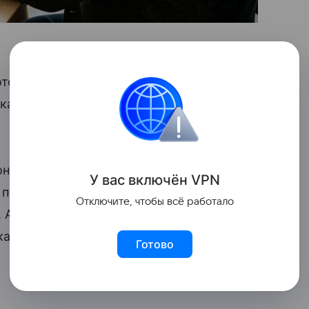
потом переделывать некачественную
ркации. Она позволяет перераспределить
он всей неделе, поэтому расслабляться
У вас включ
ён
V
P
N
— пик продуктивности, время
Отключите, чтобы всё работало
 А вот среда, особенно во второй
капливается, и риск ошибок резко
Готово