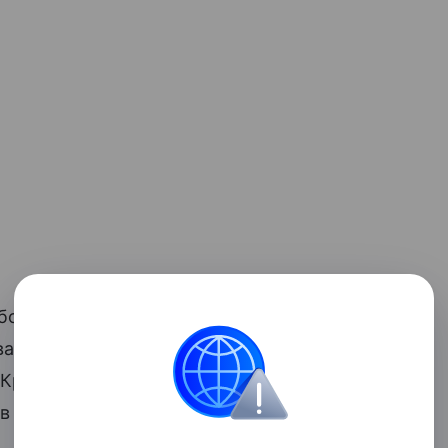
более тревожной, поскольку
ванным коллекторским агентствам
 Кроме того, статистические данные
 в 20−30 процентах случаев в итоге