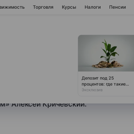
вижимость
Торговля
Курсы
Налоги
Пенсии
почему россияне
артиры
сии продается с пометкой
Депозит под 25
годно ли покупать такое жилье,
процентов: где такие
ставки
Эксклюзив
сказал финансовый эксперт,
зм» Алексей Кричевский.