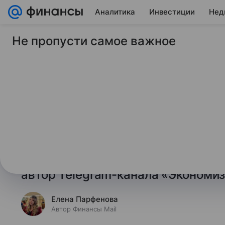
Аналитика
Инвестиции
Нед
Не пропусти самое важное
17 марта 2026
Финансы Mail
Эксперт объяснил, 
срочно продают кв
Каждая четвертая квартира в Рос
«срочно». С чем это связано и вы
рассказал агентству «Прайм» рас
автор Telegram-канала «Экономи
Елена Парфенова
Автор Финансы Mail