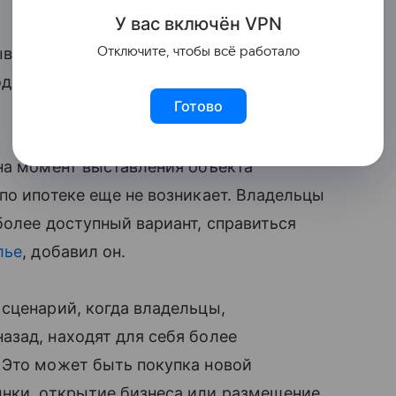
У вас включ
ён
V
P
N
ывается в общероссийский тренд роста
Отключите, чтобы всё работало
д увеличились на треть и достигли 2,5
Готово
на момент выставления объекта
по ипотеке еще не возникает. Владельцы
более доступный вариант, справиться
лье
, добавил он.
сценарий, когда владельцы,
азад, находят для себя более
 Это может быть покупка новой
нки, открытие бизнеса или размещение