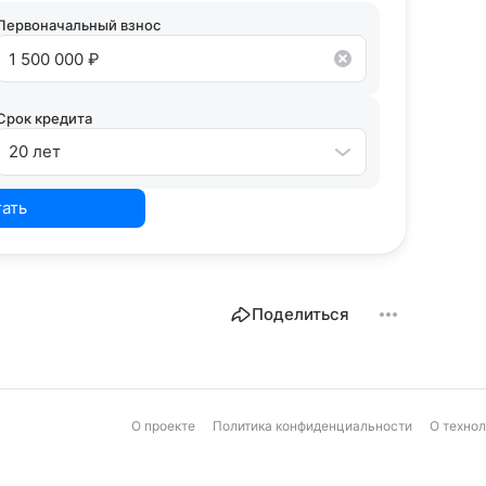
дитного потенциала предложит точные
Первоначальный взнос
Срок кредита
20 лет
тать
Поделиться
О проекте
Политика конфиденциальности
О техно