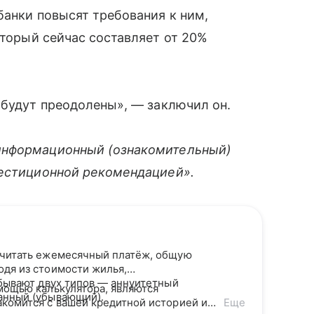
банки повысят требования к ним,
оторый сейчас составляет от 20%
 будут преодолены», — заключил он.
информационный (ознакомительный)
вестиционной рекомендацией».
считать ежемесячный платёж, общую
одя из стоимости жилья,
 бывают двух типов — аннуитетный
мощью калькулятора, являются
анный (убывающий).
акомится с вашей кредитной историей и
Еще