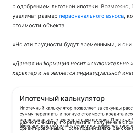
с одобрением льготной ипотеки. Возможно, 
увеличат размер
первоначального взноса
, к
стоимости объекта.
«Но эти трудности будут временными, и они
«Данная информация носит исключительно 
характер и не является индивидуальной ин
Ипотечный калькулятор
Ипотечный калькулятор позволяет за секунды рас
сумму переплаты и полную стоимость кредита исх
первоначального взноса, ставки и срока. Платежи
Важно понимать, что результаты, полученные с по
(фиксированный на весь срок) или дифференциров
ориентировочными. После подачи заявки банк озн