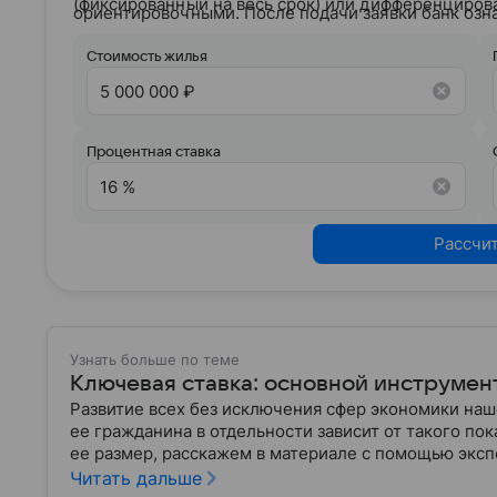
(фиксированный на весь срок) или дифференциров
ориентировочными. После подачи заявки банк озн
кредитным рейтингом и на основании вашего кре
условия сотрудничества.
Стоимость жилья
Процентная ставка
Рассчи
Узнать больше по теме
Ключевая ставка: основной инструмен
Развитие всех без исключения сфер экономики на
ее гражданина в отдельности зависит от такого пока
ее размер, расскажем в материале с помощью эксп
Читать дальше