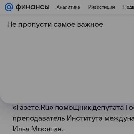
Аналитика
Инвестиции
Нед
Не пропусти самое важное
23 октября 2025
Финансы Mail
Эксперт оценил вер
расширения льготной
году
Расширение льготной ипотеки на с
60% шанс реализации в конце 2025 
«Газете.Ru» помощник депутата Г
преподаватель Института междун
Илья Мосягин.