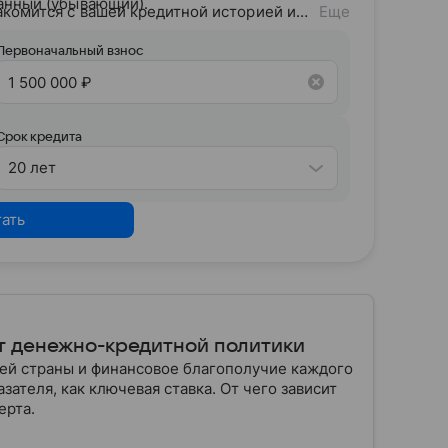
анный (убывающий).
акомится с вашей кредитной историей и
Еще
дитного потенциала предложит точные
Первоначальный взнос
Срок кредита
20 лет
тать
т денежно-кредитной политики
шей страны и финансовое благополучие каждого
зателя, как ключевая ставка. От чего зависит
ерта.