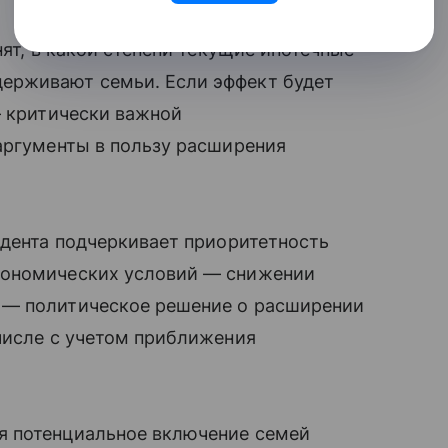
нят, в какой степени текущие ипотечные
ерживают семьи. Если эффект будет
— критически важной
аргументы в пользу расширения
идента подчеркивает приоритетность
кономических условий — снижении
 — политическое решение о расширении
числе с учетом приближения
я потенциальное включение семей