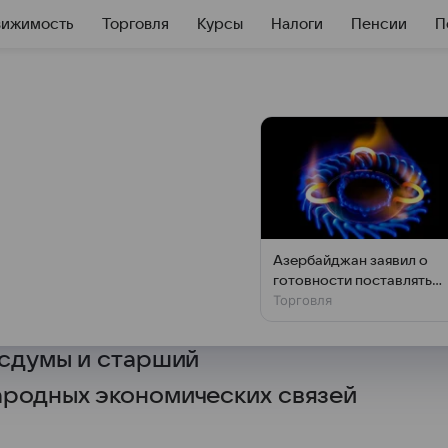
вижимость
Торговля
Курсы
Налоги
Пенсии
П
оятность
 ипотеки в 2026
Азербайджан заявил о
готовности поставлять
емьи с детьми до 14 лет имеет
Торговля
газ Украине
года или в 2026 году, заявил
осдумы и старший
ародных экономических связей