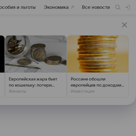
особия и льготы
Экономика
Все новости
Европейская жара бьет
Россине обошли
по кошельку: потери
европейцев по доходам:
Финансы
Инвестиции
достигнут €800 млрд
что скрывает статистика