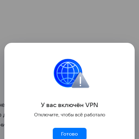
 необходимо обеспечить управляемость
У вас включ
ён
V
P
N
по действующим льготным
ипотечным
Отключите, чтобы всё работало
ение их объема способно ограничить
Готово