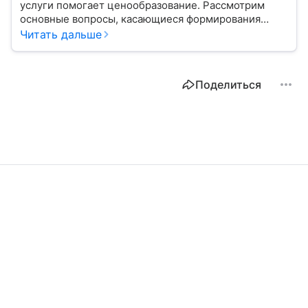
услуги помогает ценообразование. Рассмотрим
основные вопросы, касающиеся формирования
цены и факторов, влияющих на нее.
Читать дальше
Поделиться