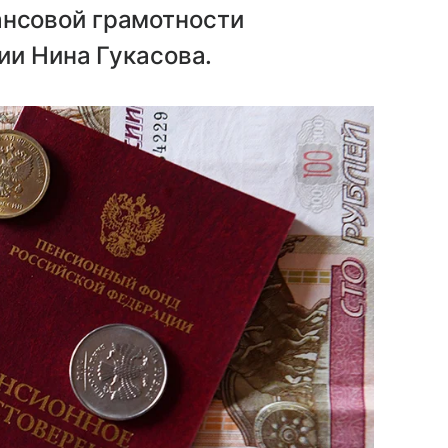
нсовой грамотности
ии Нина Гукасова.