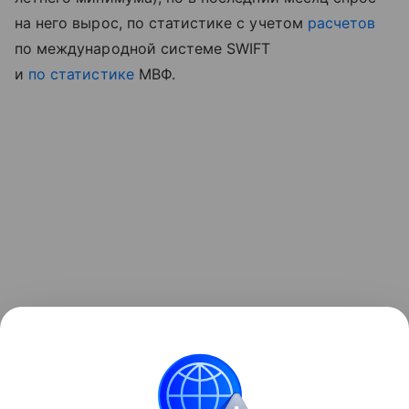
на него вырос, по статистике с учетом
расчетов
по международной системе
SWIFT
и
по статистике
МВФ.