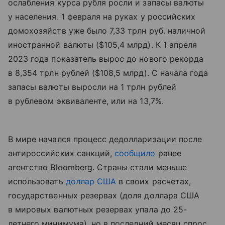
ослабления курса рубля росли и запасы валюты
у населения. 1 февраля на руках у российских
домохозяйств уже было 7,33 трлн руб. наличной
иностранной валюты ($105,4 млрд). К 1 апреля
2023 года показатель вырос до нового рекорда
в 8,354 трлн рублей ($108,5 млрд). С начала года
запасы валюты выросли на 1 трлн рублей
в рублевом эквиваленте, или на 13,7%.
В мире начался процесс дедолларизации после
антироссийских санкций,
сообщило
ранее
агентство
Bloomberg
. Страны стали меньше
использовать
доллар США
в своих расчетах,
государственных резервах (
доля доллара США
в мировых валютных резервах упала до 25-
летнего минимума
), но в последний месяц спрос