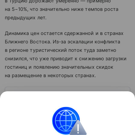
в Турцию дорожают умеренно — примерно
на 5−10%, что значительно ниже темпов роста
предыдущих лет.
Динамика цен остается сдержанной и в странах
Ближнего Востока. Из-за эскалации конфликта
в регионе туристический поток туда заметно
снизился, что уже приводит к снижению загрузки
гостиниц и появлению значительных скидок
на размещение в некоторых странах.
Узнать больше по теме
Акции: их виды и способы
инвестирования
В статье подробно расскажем о том, что такое
акции и как на них можно заработать.
Читать дальше