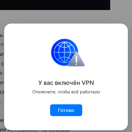
 на яйца, вероятно, замедлится,
стиг точки насыщения, и дальнейшее
дители будут стремиться
 сокращая объемы производства, чтобы
 цен на яйца на 26,5%. Дальнейшее
У вас включ
ён
V
P
N
тичным. К началу 2026 года цены могут
 связи с сезонным
спросом
(например,
Отключите, чтобы всё работало
.
Готово
 не приведет к пропорциональному росту
ии не повлияет на объемы