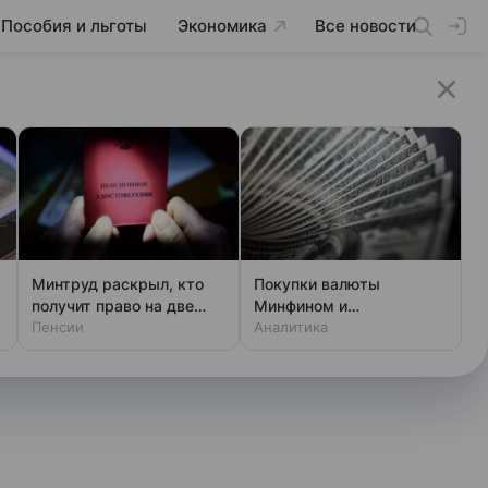
Пособия и льготы
Экономика
Все новости
Минтруд раскрыл, кто
Покупки валюты
получит право на две
Минфином и
пенсии
Пенсии
спекулянтами разогнали
Аналитика
курс до 83 руб./$