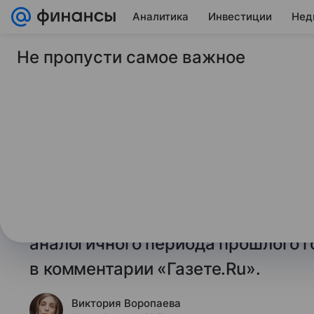
Аналитика
Инвестиции
Нед
Не пропусти самое важное
23 сентября 2025
Финансы Mail
Экономист спрогно
дальнейшее снижени
Эксперт по финансам и бизнесу P
прогнозирует снижение цен на ку
России во втором полугодии 2025
аналогичного периода прошлого г
в комментарии «Газете.Ru».
Виктория Воропаева