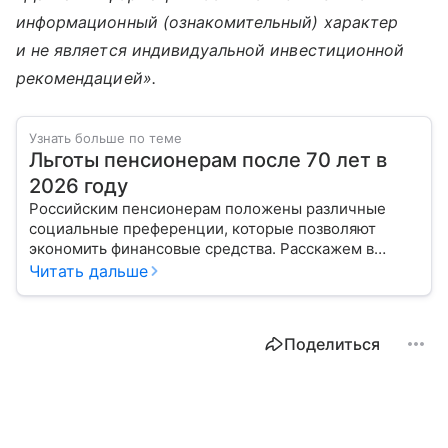
информационный (ознакомительный) характер
и не является индивидуальной инвестиционной
рекомендацией».
Узнать больше по теме
Льготы пенсионерам после 70 лет в
2026 году
Российским пенсионерам положены различные
социальные преференции, которые позволяют
экономить финансовые средства. Расскажем в
нашем материале о федеральных и региональных
Читать дальше
льготах пенсионерам после 70 лет в 2026 году.
Поделиться