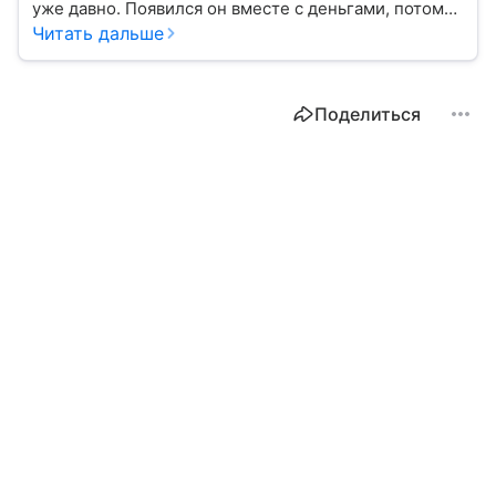
уже давно. Появился он вместе с деньгами, потому
что эти составляющие неразрывно связаны друг с
Читать дальше
другом.
Поделиться