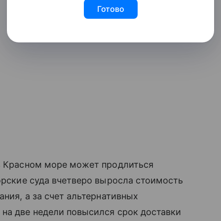
Готово
 в Красном море может продлиться
морские суда вчетверо выросла стоимость
ания, а за счет альтернативных
 на две недели повысился срок доставки