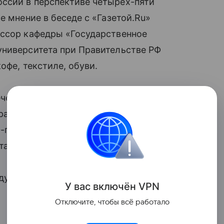
ссии в перспективе четырех-пяти
е мнение в беседе с «Газетой.Ru»
ессор кафедры «Государственное
университета при Правительстве РФ
офе, текстиле, обуви.
ечение двух месяцев не изменится,
растет от 50% до 100% и повышение
0-процентный барьер. По словам Шедько,
таточно.
дукты завозят в Россию по этому
У вас включ
ён
V
P
N
Отключите, чтобы всё работало