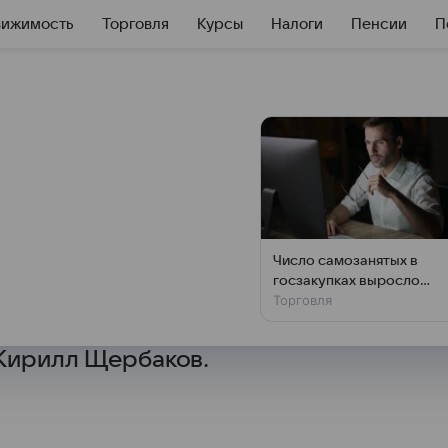
вижимость
Торговля
Курсы
Налоги
Пенсии
П
 причины отказа
оллары старого
Число самозанятых в
госзакупках выросло
ллары из-за дефицита валюты
Торговля
почти на треть за год
йских банков санкций,
 Кирилл Щербаков.