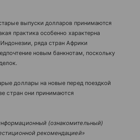
х старые выпуски долларов принимаются
Такая практика особенно характерна
 Индонезии, ряда стран Африки
редпочтение новым банкнотам, поскольку
делок.
арые доллары на новые перед поездкой
тве стран они принимаются
информационный (ознакомительный)
вестиционной рекомендацией»