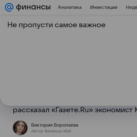
Аналитика
Инвестиции
Нед
Не пропусти самое важное
26 февраля 2025
Финансы Mail
Экономист объяснил
банков принимать д
образца
В банках не принимают старые до
и действующих в отношении росси
рассказал «Газете.Ru» экономист
Виктория Воропаева
Автор Финансы Mail