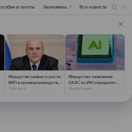
особия и льготы
Экономика
Все новости
Мишустин заявил о росте
Мишустин: заявление
ВВП и промпроизводства
ЕАЭС по ИИ определит
Торговля
Инвестиции
в странах ЕАЭС
общие цифровые
проекты