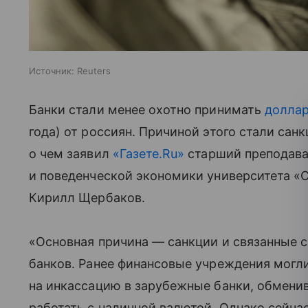
Источник:
Reuters
Банки стали менее охотно принимать
доллар
года) от россиян. Причиной этого стали са
о чем заявил
«Газете.Ru»
старший преподава
и поведенческой экономики университета «С
Кирилл Щербаков.
«Основная причина — санкции и связанные с
банков. Ранее финансовые учреждения могл
на инкассацию в зарубежные банки, обменив
работать с наличной валютой. Однако сейча