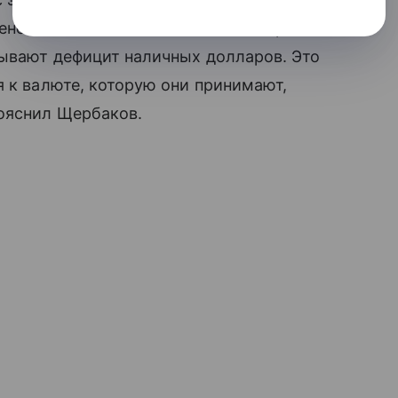
енее выгодной и более сложной. Кроме
тывают дефицит наличных долларов. Это
я к валюте, которую они принимают,
ояснил Щербаков.