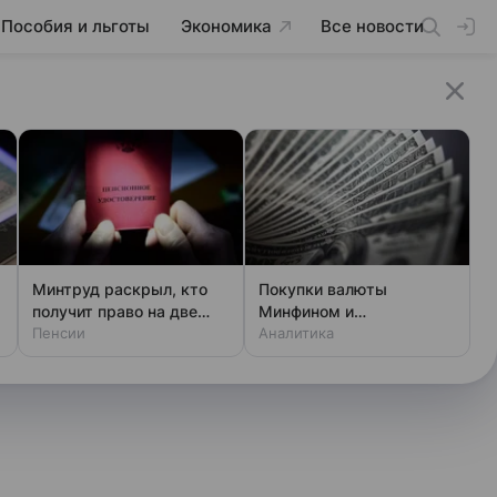
Пособия и льготы
Экономика
Все новости
Минтруд раскрыл, кто
Покупки валюты
получит право на две
Минфином и
пенсии
Пенсии
спекулянтами разогнали
Аналитика
курс до 83 руб./$