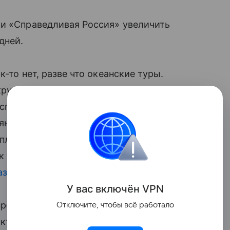
ии «Справедливая Россия» увеличить
дней.
к-то нет, разве что океанские туры.
кругосветку? Или просто депутаты хотят
спечить? И не надо думать,
яние работников. Частные работодатели
рплаты на другие месяцы. Бюджетным
к зачем это все? Точно сейчас время
азете.Ru
» Олег Николаев.
У вас включ
ён
V
P
N
просто, и сложно одновременно.
Отключите, чтобы всё работало
актерно обещать людям больше денег