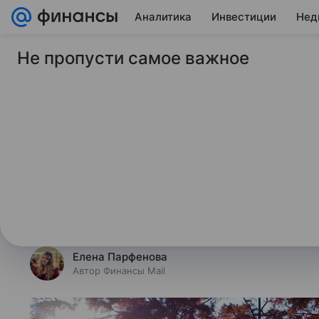
Аналитика
Инвестиции
Нед
Не пропусти самое важное
18 сентября 2025
Финансы Mail
Экономист объяснил
россиянам отпуск в
Введение 35-дневного отпуска м
зарплат заявил экономист, член 
России», член ФПС партии «Новы
Елена Парфенова
Автор Финансы Mail